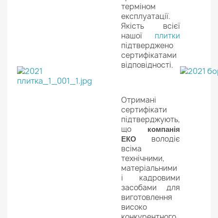
терміном
експлуатації.
Якість всієї
нашої
плитки
підтверджено
сертифікатами
відповідності.
Отримані
сертифікати
підтверджують,
що
компанія
володіє
ЕКО
всіма
технічними,
матеріальними
і кадровими
засобами для
виготовлення
високо
конкурентного