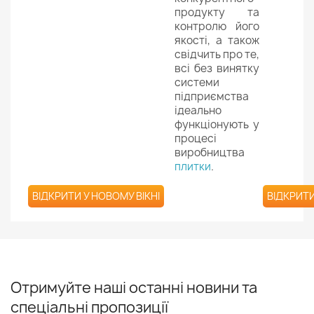
продукту та
контролю його
якості, а також
свідчить про те,
всі без винятку
системи
підприємства
ідеально
функціонують у
процесі
виробництва
плитки
.
ВІДКРИТИ У НОВОМУ ВІКНІ
ВІДКРИТИ
Отримуйте наші останні новини та
спеціальні пропозиції